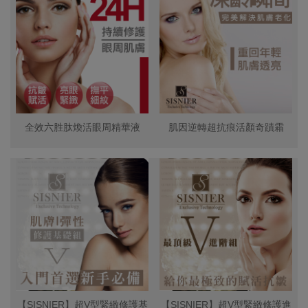
全效六胜肽煥活眼周精華液
肌因逆轉超抗痕活顏奇蹟霜
【SISNIER】超V型緊緻修護基
【SISNIER】超V型緊緻修護進