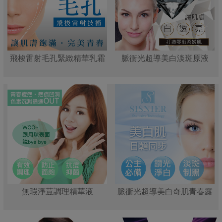
飛梭雷射毛孔緊緻精華乳霜
脈衝光超導美白淡斑原液
無瑕淨荳調理精華液
脈衝光超導美白奇肌青春露