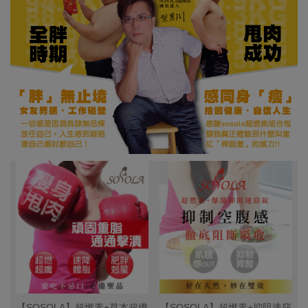
【SOSOLA】超燃素+草本超纖
【SOSOLA】超燃素+抑阻速窈