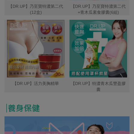
【DR.UP】乃至寶特濃第二代
【DR.UP】乃至寶特濃第二代
(12盒)
+青木瓜素食膠囊(6組)
【DR.UP】活力美胸精華
【DR.UP】特濃青木瓜豐盈膠
囊