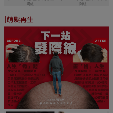
礎組
階組