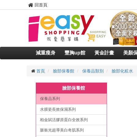
回首頁
減重瘦身
豐胸up館
黃金計畫
美顏
首頁
臉部保養館
保養品類別
臉部化粧水
臉部保養館
保養品系列
水膜瓷長效保濕系列
柏金賦活膠原蛋白全效系列
脈衝光超導美白奇肌系列