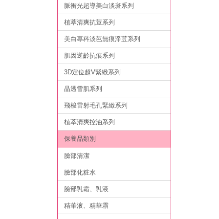
脈衝光超導美白淡斑系列
植萃清爽抗荳系列
美白專科淡芭無痕淨荳系列
肌因逆齡抗痕系列
3D定位超V緊緻系列
晶透雪肌系列
飛梭雷射毛孔緊緻系列
植萃清爽控油系列
保養品類別
臉部清潔
臉部化粧水
臉部乳霜、乳液
精華液、精華霜