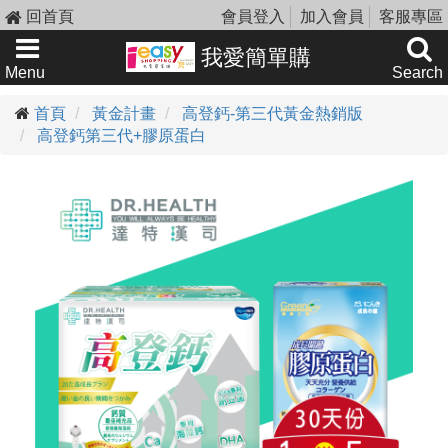
回首頁
會員登入
加入會員
客服專區
我愛簡單購
Menu
Search
首頁
黃金計畫
高登鈣-第三代黃金熱銷版
高登鈣第三代+膠原蛋白