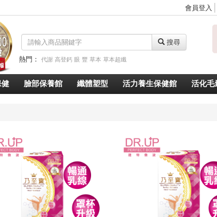
會員登入
搜尋
熱門：
代謝
高登鈣
眼
豐
草本
草本超纖
脈衝光超導美白奇肌青春露
久賜良吾
速燃代謝
速窈卡尼酸左旋肉鹼
保健
臉部保養館
纖體塑型
活力養生保健館
活化毛