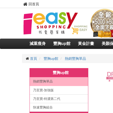
回首頁
減重瘦身
豐胸up館
黃金計畫
美顏
首頁
豐胸up館
熱銷豐胸單品
豐胸up館
熱銷豐胸單品
乃至寶-加強版
乃至寶-特濃第二代
快速豐胸組合