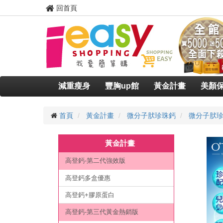
回首頁
減重瘦身
豐胸up館
黃金計畫
美顏
首頁
黃金計畫
微分子肰珍珠鈣
微分子肰珍
黃金計畫
高登鈣-第二代強效版
高登鈣多盒優惠
高登鈣+膠原蛋白
高登鈣-第三代黃金熱銷版