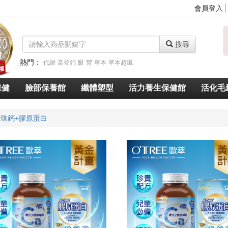
會員登入
搜尋
熱門：
代謝
高登鈣
眼
豐
草本
草本超纖
脈衝光超導美白奇肌青春露
久賜良吾
速燃代謝
速窈卡尼酸左旋肉鹼
保健
臉部保養館
纖體塑型
活力養生保健館
活化毛
珠鈣+膠原蛋白