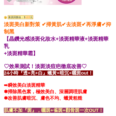
會員回饋金：$
122
元
淡斑美白新對策 ✔掃黃肌✔去淡斑✔再淨膚✔抑
制黑
【晶鑽光感淡斑化妝水+淡斑精華液+淡斑精華
乳
+淡斑精華霜】
♡效果測試！淡斑淡痘疤徹底改善♡
24小時『透+亮+白』蠟黃+暗沉+曬斑out！
➨瞬效美白淡斑精華
✽掃除黑色素，極效美白、深層調理肌膚
✽改善肌膚暗沉、膚色不均、蠟黃粗糙
肌膚不加『斑』，曬斑+雀斑+顴骨斑一次OUT！