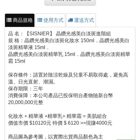
商品規格
使用方式
運送方式
品 名：【SISNIER】 晶鑽光感美白淡斑進階組
規 格：晶鑽光感美白淡斑化妝水 150ml．晶鑽光感美白
淡斑精華液 15ml．
晶鑽光感美白淡斑精華乳 15ml．晶鑽光感美白淡斑精華
霜 15ml
保存條件：請置於陰涼乾燥及兒童不易取得處，避免高
溫、日光直射、潮濕。
保存期限：三年
消費保障：本公司產品已投保明台產物險新台幣
20,000,000元整
化妝水 + 精華液 +精華乳+ 精華霜 = 美肌組合
價值市價 $10120元 特價 $ 6120 >>現賺4000元
商品圖為參考圖，以實際出貨商品顏色為主