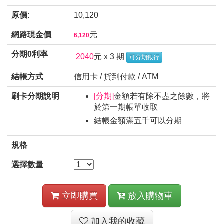
原價:
10,120
網路現金價
元
6,120
分期0利率
2040
元 x 3 期
可分期銀行
結帳方式
信用卡 / 貨到付款 / ATM
刷卡分期說明
[分期]
金額若有除不盡之餘數，將
於第一期帳單收取
結帳金額滿五千可以分期
規格
選擇數量
立即購買
放入購物車
加入我的收藏