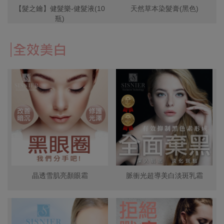
【髮之鑰】健髮樂-健髮液(10
天然草本染髮膏(黑色)
瓶)
晶透雪肌亮顏眼霜
脈衝光超導美白淡斑乳霜