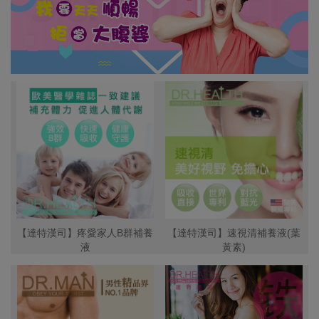
【達特漢司】疼愛家人B群補養
【達特漢司】速視清補養液(葉
液
黃素)