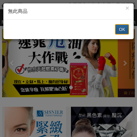
回首頁
會員登入
加入會員
客服專區
×
無此商品
我愛簡單購
Menu
Search
OK
Previous
Nex