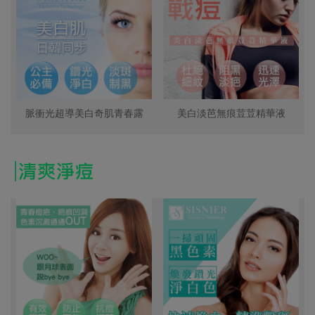
脈衝光超導美白奇肌青春露
美白淡芭無痕荳荳精華液