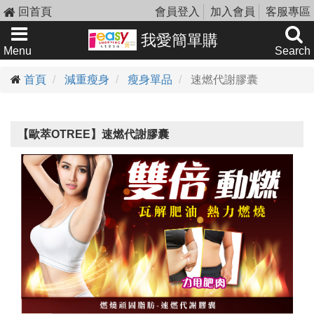
回首頁
會員登入
加入會員
客服專區
我愛簡單購
Menu
Search
首頁
減重瘦身
瘦身單品
速燃代謝膠囊
【歐萃OTREE】速燃代謝膠囊