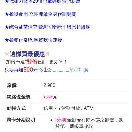
★代謝力激增20倍↑↑擊碎頑強脂肪層
★餐後食用 立即開啟全身代謝開關
★綜合益菌清空腸道宿便髒汙 恩恩超級順
★餐餐正常吃 輕鬆吃快速瘦
♕
這樣買最優惠
♕
雙倍
"加倍奉還"
，更划算！
數量
590
1
只要再
加
元 多
盒...............前往訂購
原價:
2,980
網路現金價
元
1,990
結帳方式
信用卡 / 貨到付款 / ATM
刷卡分期說明
[分期]
金額若有除不盡之餘數，將
於第一期帳單收取