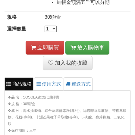
結帳金額滿五千可以分期
規格
30顆/盒
選擇數量
立即購買
放入購物車
加入我的收藏
商品規格
使用方式
運送方式
❖品 名：SOSOLA速燃代謝膠囊
❖規 格：30顆/盒
❖成 分：海水抽出物、綜合蔬果酵素粉(專利)、綠咖啡豆萃取物、苦橙萃取
物、花粉(專利)、非洲芒果種子萃取物(專利)、L-肉酸、麥芽糊精、二氧化
矽
❖保存期限：三年