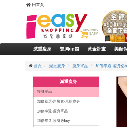
回首頁
減重瘦身
豐胸up館
黃金計畫
美顏
首頁
減重瘦身
瘦身單品
加倍奉還-瘦身必b
減重瘦身
瘦身單品
加倍奉還-超燃素-甩脂瘦身
加倍奉還-瘦身單品
加倍奉還-瘦身必buy