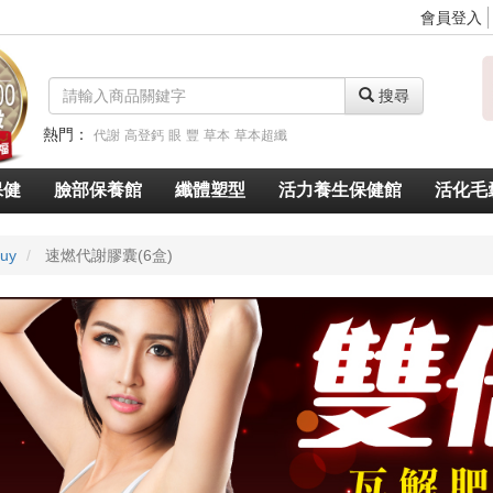
會員登入
搜尋
熱門：
代謝
高登鈣
眼
豐
草本
草本超纖
脈衝光超導美白奇肌青春露
久賜良吾
速燃代謝
速窈卡尼酸左旋肉鹼
保健
臉部保養館
纖體塑型
活力養生保健館
活化毛
uy
速燃代謝膠囊(6盒)