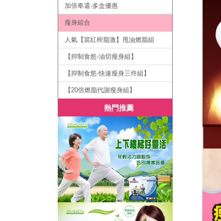
加倍奉還-多盒優惠
瘦身組合
人氣【當紅榨脂激】甩油燃脂組
【抑制食慾-油切瘦身組】
【抑制食慾-快速瘦身三件組】
【20倍燃脂代謝瘦身組】
熱門推薦