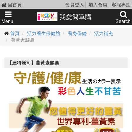
回首頁
會員登入
加入會員
客服專區
我愛簡單購
Menu
Search
首頁
活力養生保健館
養身保健
活力補充
薑黃素膠囊
【達特漢司】薑黃素膠囊