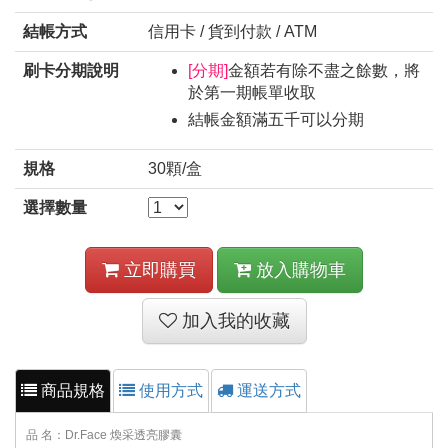
結帳方式
信用卡 / 貨到付款 / ATM
刷卡分期說明
[分期]
金額若有除不盡之餘數，將
於第一期帳單收取
結帳金額滿五千可以分期
規格
30顆/盒
選擇數量
立即購買
放入購物車
加入我的收藏
商品規格
使用方式
運送方式
品 名：Dr.Face 煥采透亮膠囊