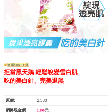
會員回饋金：$
0
元
拒當黑天鵝 輕鬆蛻變雪白肌
吃的美白針、完美退黑
原價:
2,580
網路現金價
元
1,990