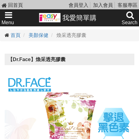
回首頁
會員登入
加入會員
客服專區
我愛簡單購
Menu
Search
首頁
美顏保健
煥采透亮膠囊
【Dr.Face】煥采透亮膠囊