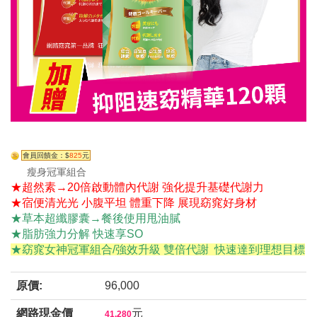
會員回饋金：$
825
元
瘦身冠軍組合
★超然素→20倍啟動體內代謝 強化提升基礎代謝力
★宿便清光光 小腹平坦 體重下降 展現窈窕好身材
★草本超纖膠囊→餐後使用甩油膩
★脂肪強力分解 快速享SO
★窈窕女神冠軍組合/強效升級 雙倍代謝 快速達到理想目標
原價:
96,000
網路現金價
元
41,280