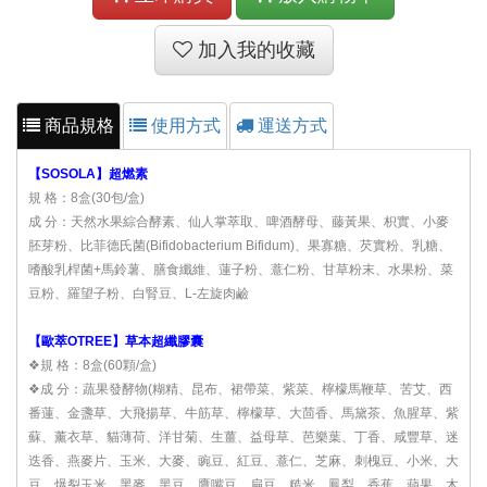
加入我的收藏
商品規格
使用方式
運送方式
【SOSOLA】超燃素
規 格：8盒(30包/盒)
成 分：天然水果綜合酵素、仙人掌萃取、啤酒酵母、藤黃果、枳實、小麥
胚芽粉、比菲德氏菌(Bifidobacterium Bifidum)、果寡糖、芡實粉、乳糖、
嗜酸乳桿菌+馬鈴薯、膳食纖維、蓮子粉、薏仁粉、甘草粉末、水果粉、菜
豆粉、羅望子粉、白腎豆、L-左旋肉鹼
【歐萃OTREE】草本超纖膠囊
❖規 格：8盒(60顆/盒)
❖成 分：蔬果發酵物(糊精、昆布、裙帶菜、紫菜、檸檬馬鞭草、苦艾、西
番蓮、金盞草、大飛揚草、牛筋草、檸檬草、大茴香、馬黛茶、魚腥草、紫
蘇、薰衣草、貓薄荷、洋甘菊、生薑、益母草、芭樂葉、丁香、咸豐草、迷
迭香、燕麥片、玉米、大麥、豌豆、紅豆、薏仁、芝麻、刺槐豆、小米、大
豆、爆裂玉米、黑麥、黑豆、鷹嘴豆、扁豆、糙米、鳳梨、香蕉、蘋果、木