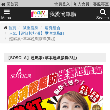
回首頁
會員登入
加入會員
客服專區
我愛簡單購
Menu
Search
首頁
減重瘦身
瘦身組合
人氣【當紅榨脂激】甩油燃脂組
超燃素+草本超纖膠囊(8組)
【SOSOLA】超燃素+草本超纖膠囊(8組)