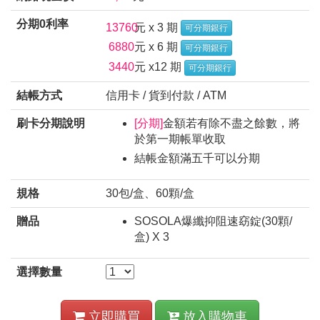
分期0利率
13760
元 x 3 期
可分期銀行
6880
元 x 6 期
可分期銀行
3440
元 x12 期
可分期銀行
結帳方式
信用卡 / 貨到付款 / ATM
刷卡分期說明
[分期]
金額若有除不盡之餘數，將
於第一期帳單收取
結帳金額滿五千可以分期
規格
30包/盒、60顆/盒
贈品
SOSOLA爆纖抑阻速窈錠(30顆/
盒) X 3
選擇數量
立即購買
放入購物車