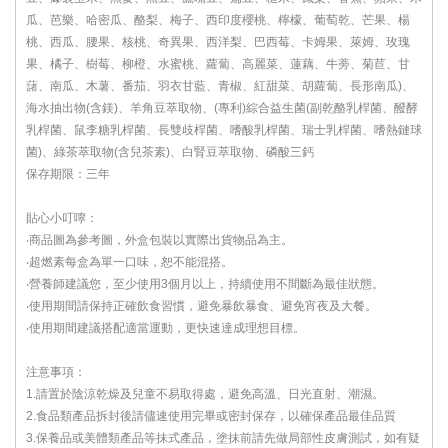
瓜、芭樂、哈密瓜、酪梨、梅子、西印度櫻桃、檸檬、葡萄乾、芒果、楊
桃、西瓜、腰果、核桃、奇異果、西洋梨、巴西莓、卡姆果、萊姆、玫瑰
果、橘子、樹莓、柳橙、水蜜桃、蘿蔔、高麗菜、蓮藕、牛蒡、菊苣、甘
藷、南瓜、木薯、番茄、羽衣甘藍、青椒、紅甜菜、胡蘿蔔、長形南瓜)、
海水抽出物(含鎂)、羊角豆萃取物、(專利)綜合益生菌(副乾酪乳桿菌、醱酵
乳桿菌、鼠李糖乳桿菌、長雙歧桿菌、嗜酸乳桿菌、瑞士乳桿菌、嗜熱鏈球
菌)、綠茶萃取物(含兒茶素)、白腎豆萃取物、磷酸三鈣
保存期限：三年
貼心小叮嚀：
‧商品圖為參考圖，外盒包裝以實際出貨物品為主。
‧超燃素每盒為單一口味，恕不能混搭。
‧營養師建議您，至少使用3個月以上，持續使用不間斷為最佳狀態。
‧使用期間請保持正確飲食習慣，避免暴飲暴食、避免宵夜及大餐。
‧使用期間建議搭配適當運動，更快速達成理想目標。
注意事項：
1.請置於陰涼乾燥及兒童不易取得處，避免高溫、日光直射、潮濕。
2.食品類產品拆封後請儘速使用完畢或密封保存，以確保產品最佳品質
3.保養品或美體類產品等抹式產品，塗抹前請先做局部性皮膚測試，如有疑