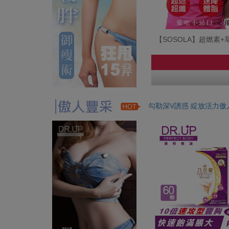
【SOSOLA】超燃素
勾勒深V誘惑 綻放活力傲