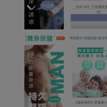
【DR.UP】乃至寶特濃
盒)
增強體力‧滋補強身‧最佳
【達特漢司】疼愛家人