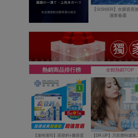
【SISNIER】水膜瓷長
濕青春露
熱銷商品排行榜
全館熱銷TOP
1
【達特漢司】高登鈣+膠原蛋
【DR.UP】乃至寶特濃第