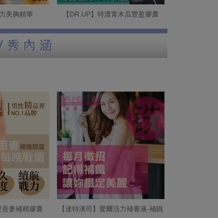
活力美胸精華
【DR.UP】特濃青木瓜豐盈膠囊
吾愛吾妻補精膠囊
【達特漢司】愛爾活力補養液-補鐵