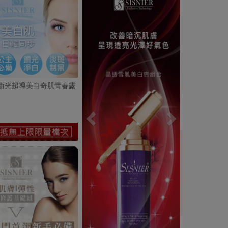
衝光超導美白奇肌青春露