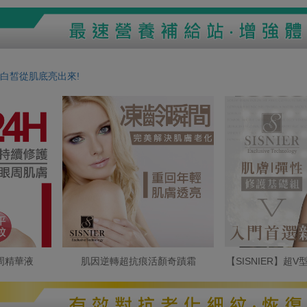
白皙從肌底亮出來!
周精華液
肌因逆轉超抗痕活顏奇蹟霜
【SISNIER】超