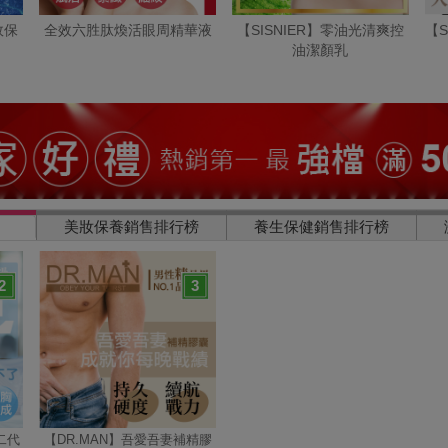
效保
全效六胜肽煥活眼周精華液
【SISNIER】零油光清爽控
【S
油潔顏乳
美妝保養銷售排行榜
養生保健銷售排行榜
2
3
二代
【DR.MAN】吾愛吾妻補精膠