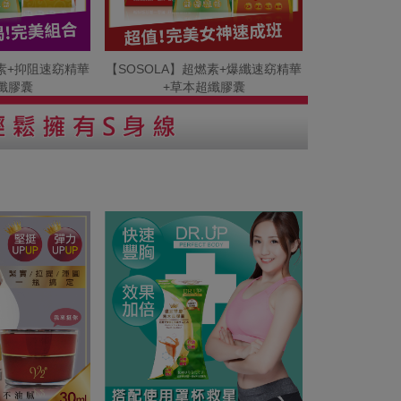
燃素+抑阻速窈精華
【SOSOLA】超燃素+爆纖速窈精華
纖膠囊
+草本超纖膠囊