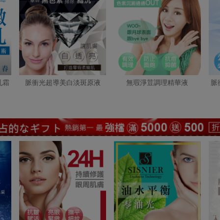
乳霜
脈衝光超導美白淡斑原液
無瑕淨荳調理精華液
脈