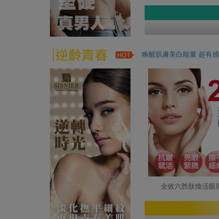
喚醒肌膚美白能量 超有感
全效六胜肽煥活眼