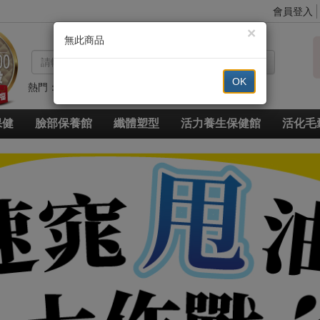
會員登入
×
無此商品
搜尋
OK
熱門：
代謝
高登鈣
眼
豐
草本
草本超纖
脈衝光超導美白奇肌青春露
久賜良吾
速燃代謝
速窈卡尼酸左旋肉鹼
保健
臉部保養館
纖體塑型
活力養生保健館
活化毛