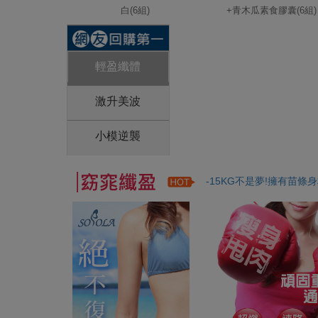
白(6組)
+青木瓜素食膠囊(6組)
輕盈纖體
激升美波
小模逆襲
-15KG不是夢!擁有苗條