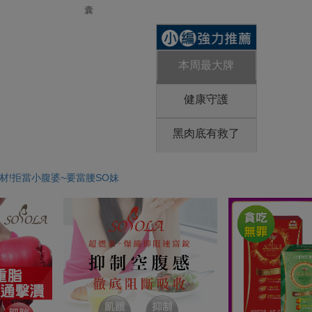
囊
本周最大牌
健康守護
黑肉底有救了
身材!拒當小腹婆~要當腰SO妹