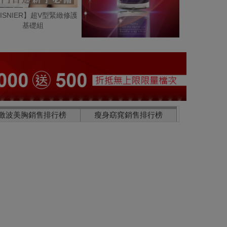
ISNIER】超V型緊緻修護
基礎組
激波美胸銷售排行榜
瘦身窈窕銷售排行榜