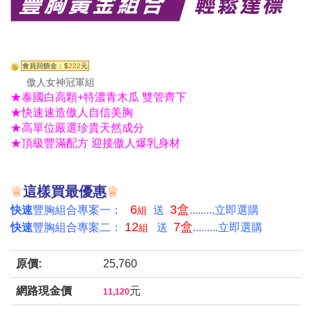
會員回饋金：$
222
元
傲人女神冠軍組
★泰國白高顆+特濃青木瓜 雙管齊下
★快速速造傲人自信美胸
★高單位嚴選珍貴天然成分
★頂級豐滿配方 迎接傲人爆乳身材
♕
這樣買最優惠
♕
6
3盒
快速
豐胸組合專案一：
送
.........立即選購
組
12
7盒
快速
豐胸組合專案二：
送
.........立即選購
組
原價:
25,760
網路現金價
元
11,120