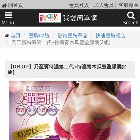
回首頁
會員登入
加入會員
客服專區
我愛簡單購
Menu
Search
首頁
豐胸up館
熱銷豐胸單品
快速豐胸組合
乃至寶特濃第二代+特濃青木瓜豐盈膠囊(2組)
【DR.UP】乃至寶特濃第二代+特濃青木瓜豐盈膠囊(2
組)