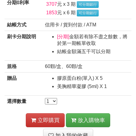
分期0利率
3707
元 x 3 期
可分期銀行
1853
元 x 6 期
可分期銀行
結帳方式
信用卡 / 貨到付款 / ATM
刷卡分期說明
[分期]
金額若有除不盡之餘數，將
於第一期帳單收取
結帳金額滿五千可以分期
規格
60顆/盒、60顆/盒
贈品
膠原蛋白粉(單入) X 5
美胸精華凝膠 (5ml) X 1
選擇數量
立即購買
放入購物車
加入我的收藏