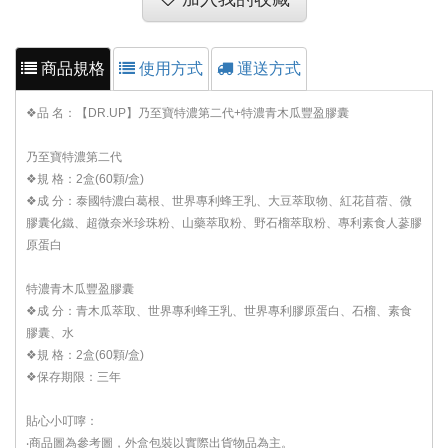
商品規格
使用方式
運送方式
❖品 名：【DR.UP】乃至寶特濃第二代+特濃青木瓜豐盈膠囊
乃至寶特濃第二代
❖規 格：2盒(60顆/盒)
❖成 分：泰國特濃白葛根、世界專利蜂王乳、大豆萃取物、紅花苜蓿、微
膠囊化鐵、超微奈米珍珠粉、山藥萃取粉、野石榴萃取粉、專利素食人蔘膠
原蛋白
特濃青木瓜豐盈膠囊
❖成 分：青木瓜萃取、世界專利蜂王乳、世界專利膠原蛋白、石榴、素食
膠囊、水
❖規 格：2盒(60顆/盒)
❖保存期限：三年
貼心小叮嚀：
‧商品圖為參考圖，外盒包裝以實際出貨物品為主。