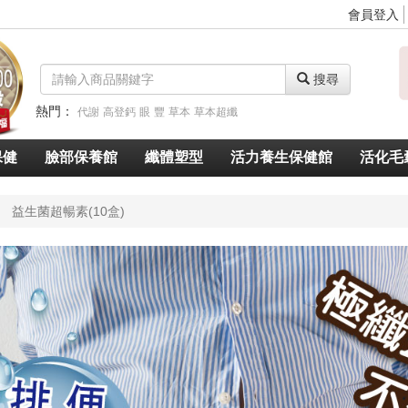
會員登入
搜尋
熱門：
代謝
高登鈣
眼
豐
草本
草本超纖
脈衝光超導美白奇肌青春露
久賜良吾
速燃代謝
速窈卡尼酸左旋肉鹼
保健
臉部保養館
纖體塑型
活力養生保健館
活化毛
益生菌超暢素(10盒)