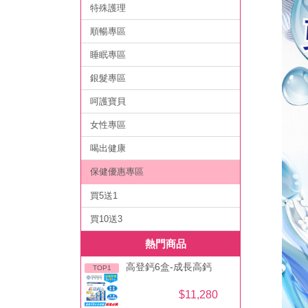
特殊護理
順暢專區
睡眠專區
銀髮專區
呵護寶貝
女性專區
喝出健康
保健優惠專區
買5送1
買10送3
熱門商品
高登鈣6盒-成長高鈣
TOP1
$11,280