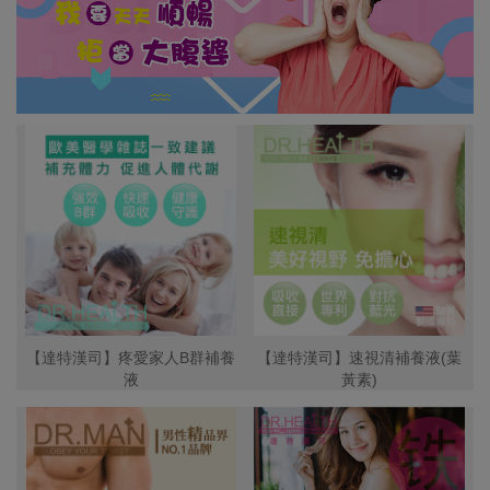
【達特漢司】疼愛家人B群補養
【達特漢司】速視清補養液(葉
液
黃素)