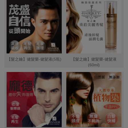
【髮之鑰】健髮樂-健髮液(5瓶)
【髮之鑰】健髮樂-健髮液
(60ml)