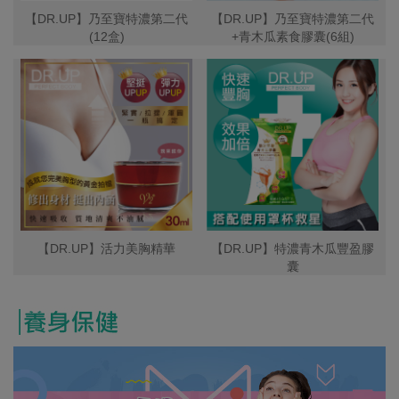
【DR.UP】乃至寶特濃第二代
【DR.UP】乃至寶特濃第二代
(12盒)
+青木瓜素食膠囊(6組)
【DR.UP】活力美胸精華
【DR.UP】特濃青木瓜豐盈膠
囊