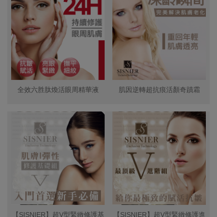
全效六胜肽煥活眼周精華液
肌因逆轉超抗痕活顏奇蹟霜
【SISNIER】超V型緊緻修護基
【SISNIER】超V型緊緻修護進