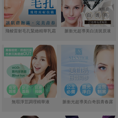
飛梭雷射毛孔緊緻精華乳霜
脈衝光超導美白淡斑原液
無瑕淨荳調理精華液
脈衝光超導美白奇肌青春露