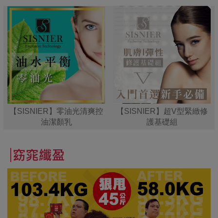
【SISNIER】零油光清爽控
【SISNIER】超V型緊緻修
油潔顏乳
護基礎組