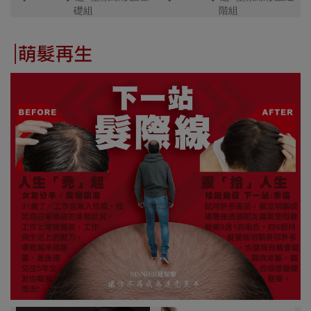
礎組
階組