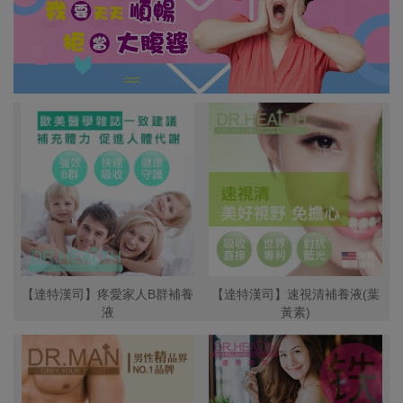
【達特漢司】疼愛家人B群補養
【達特漢司】速視清補養液(葉
液
黃素)