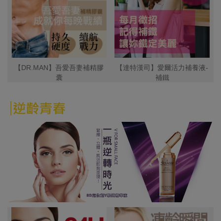
【DR.MAN】吾愛吾妻補精膠
【達特漢司】愛爾活力補養液-
囊
補鐵