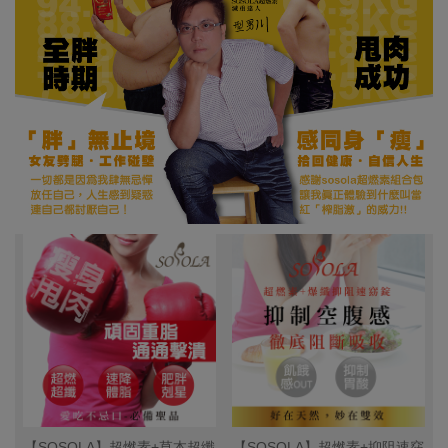
【SOSOLA】超燃素+草本超纖
【SOSOLA】超燃素+抑阻速窈