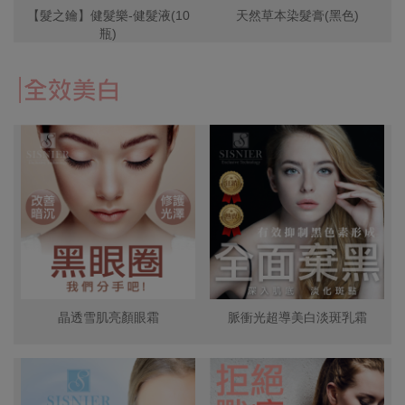
【髮之鑰】健髮樂-健髮液(10
天然草本染髮膏(黑色)
瓶)
晶透雪肌亮顏眼霜
脈衝光超導美白淡斑乳霜