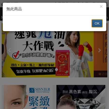
回首頁
會員登入
加入會員
客服專區
×
無此商品
我愛簡單購
Menu
Search
OK
Previous
Nex