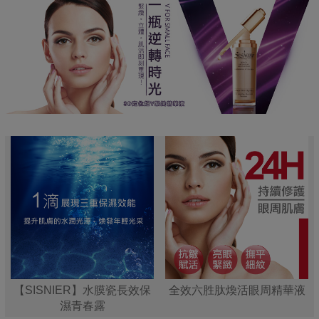
【SISNIER】水膜瓷長效保
全效六胜肽煥活眼周精華液
濕青春露