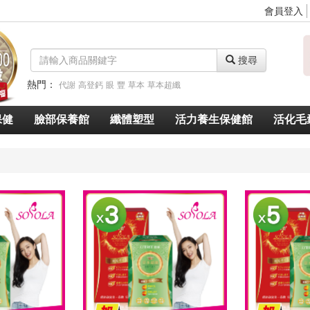
會員登入
搜尋
熱門：
代謝
高登鈣
眼
豐
草本
草本超纖
脈衝光超導美白奇肌青春露
久賜良吾
速燃代謝
速窈卡尼酸左旋肉鹼
保健
臉部保養館
纖體塑型
活力養生保健館
活化毛