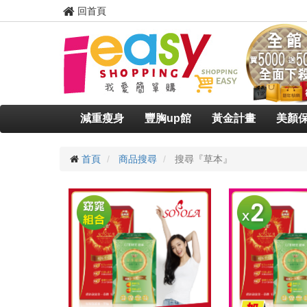
回首頁
減重瘦身
豐胸up館
黃金計畫
美顏
首頁
商品搜尋
搜尋『草本』