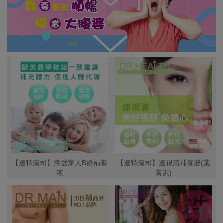
【達特漢司】疼愛家人B群補養
【達特漢司】速視清補養液(葉
液
黃素)