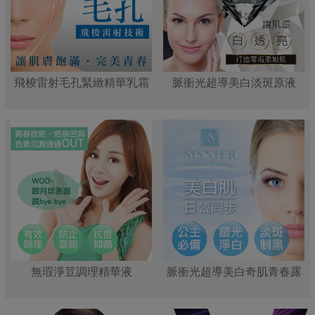
飛梭雷射毛孔緊緻精華乳霜
脈衝光超導美白淡斑原液
無瑕淨荳調理精華液
脈衝光超導美白奇肌青春露