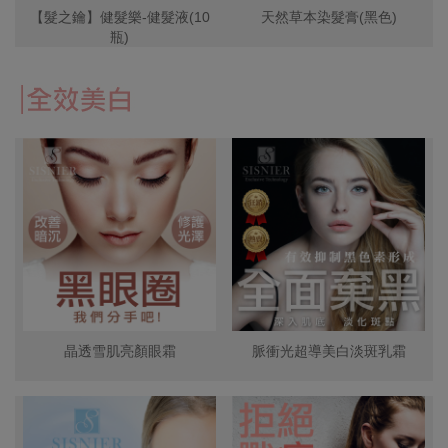
【髮之鑰】健髮樂-健髮液(10
天然草本染髮膏(黑色)
瓶)
晶透雪肌亮顏眼霜
脈衝光超導美白淡斑乳霜