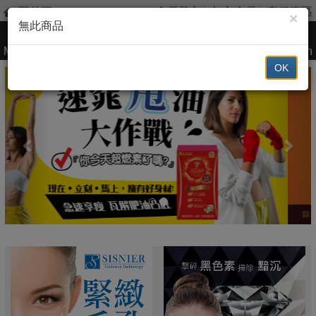
回首頁
會員登入
加入會員
客服專區
×
無此商品
我愛簡單購
Menu
Search
OK
Previous
Nex