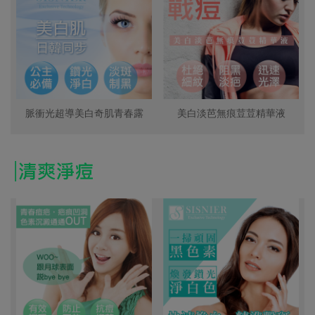
脈衝光超導美白奇肌青春露
美白淡芭無痕荳荳精華液