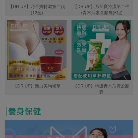
【DR.UP】乃至寶特濃第二代
【DR.UP】乃至寶特濃第二代
(12盒)
+青木瓜素食膠囊(6組)
【DR.UP】活力美胸精華
【DR.UP】特濃青木瓜豐盈膠
囊