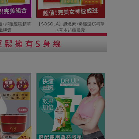
燃素+抑阻速窈精華
【SOSOLA】超燃素+爆纖速窈精華
纖膠囊
+草本超纖膠囊