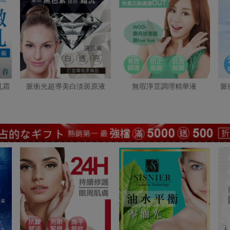
乳霜
脈衝光超導美白淡斑原液
無瑕淨荳調理精華液
脈