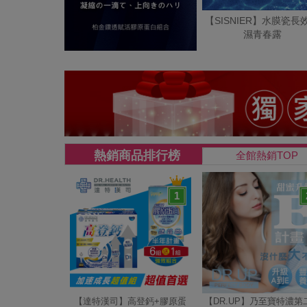
【SISNIER】水膜瓷長
濕青春露
熱銷商品排行榜
全館熱銷TOP
1
【達特漢司】高登鈣+膠原蛋
【DR.UP】乃至寶特濃第