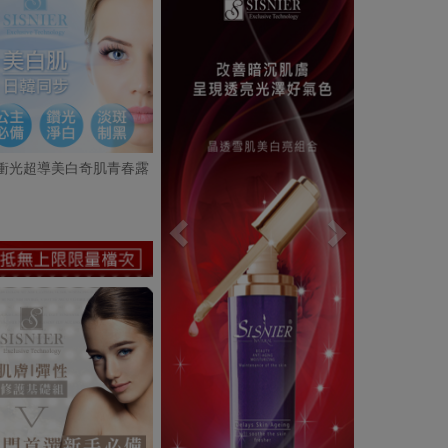
衝光超導美白奇肌青春露