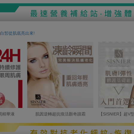
白皙從肌底亮出來!
周精華液
肌因逆轉超抗痕活顏奇蹟霜
【SISNIER】超