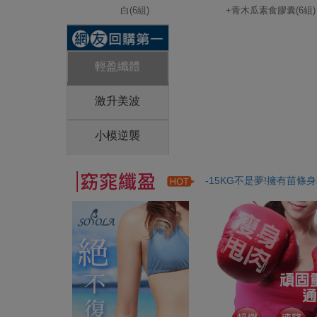
白(6組)
+青木瓜素食膠囊(6組)
輕盈纖體
激升美波
小模逆襲
-15KG不是夢!擁有苗條