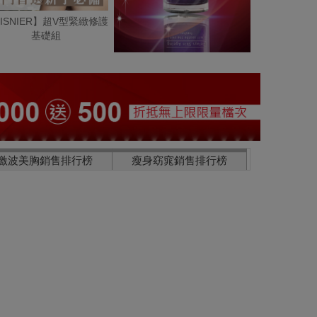
ISNIER】超V型緊緻修護
基礎組
激波美胸銷售排行榜
瘦身窈窕銷售排行榜