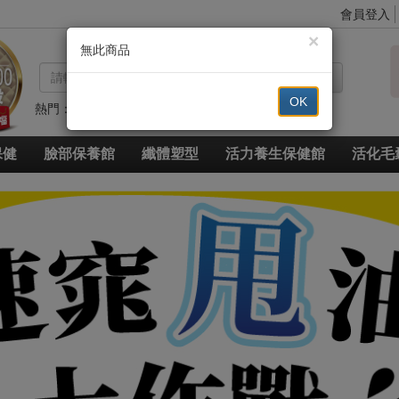
會員登入
×
無此商品
搜尋
OK
熱門：
代謝
高登鈣
眼
豐
草本
草本超纖
脈衝光超導美白奇肌青春露
久賜良吾
速燃代謝
速窈卡尼酸左旋肉鹼
保健
臉部保養館
纖體塑型
活力養生保健館
活化毛