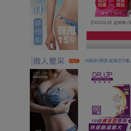
【SOSOLA】超燃素
勾勒深V誘惑 綻放活力傲