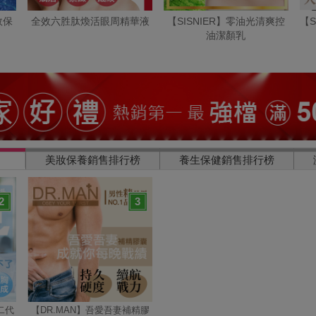
效保
全效六胜肽煥活眼周精華液
【SISNIER】零油光清爽控
【S
油潔顏乳
美妝保養銷售排行榜
養生保健銷售排行榜
2
3
二代
【DR.MAN】吾愛吾妻補精膠