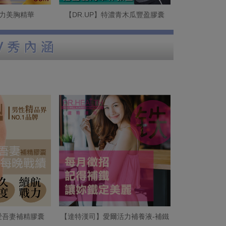
活力美胸精華
【DR.UP】特濃青木瓜豐盈膠囊
吾愛吾妻補精膠囊
【達特漢司】愛爾活力補養液-補鐵