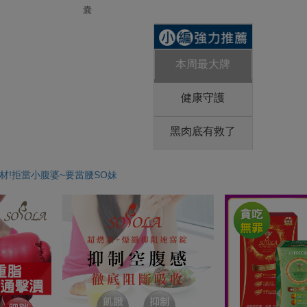
囊
本周最大牌
健康守護
黑肉底有救了
身材!拒當小腹婆~要當腰SO妹