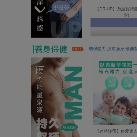
【DR.UP】乃至寶特濃
盒)
增強體力‧滋補強身‧最佳
【達特漢司】疼愛家人