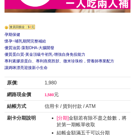
會員回饋金：$
0
元
孕期保健
懷孕~哺乳期間完整補給
優質油質-藻類DHA-大腦開發
優質蛋白質-黃金頂級牛初乳-增強自身免役能力
專利素膠原蛋白、專利燕窩胜肰、微米珍珠粉，營養師專業配方
讓媽咪漂亮迎接新小生命
原價:
1,980
網路現金價
元
1,580
結帳方式
信用卡 / 貨到付款 / ATM
刷卡分期說明
[分期]
金額若有除不盡之餘數，將
於第一期帳單收取
結帳金額滿五千可以分期