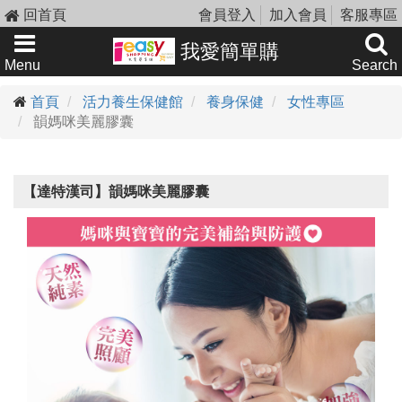
回首頁
會員登入
加入會員
客服專區
我愛簡單購
Menu
Search
首頁
活力養生保健館
養身保健
女性專區
韻媽咪美麗膠囊
【達特漢司】韻媽咪美麗膠囊