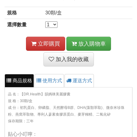
規格
30顆/盒
選擇數量
立即購買
放入購物車
加入我的收藏
商品規格
使用方式
運送方式
品 名：【DR.Health】韻媽咪美麗膠囊
規 格：30顆/盒
成 分：初乳蛋白、卵磷脂、天然酵母B群、DHA(藻類萃取)、微奈米珍珠
粉、燕窩萃取物、專利人蔘素食膠原蛋白、麥芽糊精、二氧化矽
保存期限：三年
貼心小叮嚀：