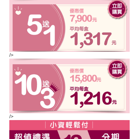
/>
/>